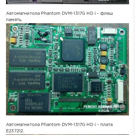
Автомагнитола Phantom DVM-1317G HD i - флеш
память.
Автомагнитола Phantom DVM-1317G HD i - плата
E237212.